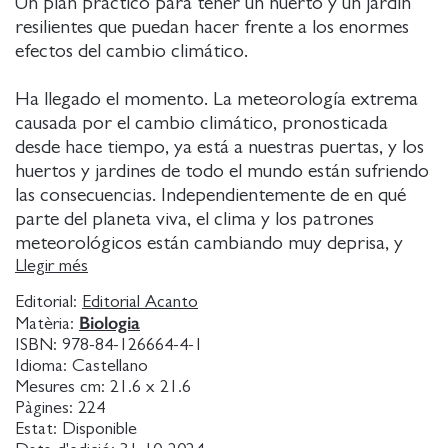
Un plan práctico para tener un huerto y un jardín
resilientes que puedan hacer frente a los enormes
efectos del cambio climático.
Ha llegado el momento. La meteorología extrema
causada por el cambio climático, pronosticada
desde hace tiempo, ya está a nuestras puertas, y los
huertos y jardines de todo el mundo están sufriendo
las consecuencias. Independientemente de en qué
parte del planeta viva, el clima y los patrones
meteorológicos están cambiando muy deprisa, y
debemos adaptar nuestras prácticas de cultivo. Para
Llegir més
millones de personas, la jardinería y la horticultura
Editorial:
Editorial Acanto
ya no pueden seguir igual. Cuidar las plantas es más
Biologia
Matèria:
difícil que nunca debido a las olas de calor, las
ISBN:
978-84-126664-4-1
inundaciones, la sequía, las plagas exóticas, los suelos
Idioma:
Castellano
degradados, las malas hierbas invasoras, los cambios
Mesures cm:
21.6 x 21.6
Pàgines:
224
en los tiempos de floración y otras cuestiones
Estat:
Disponible
relacionadas con el cambio climático.