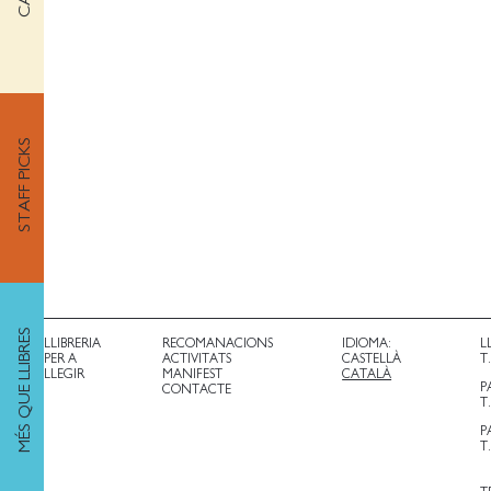
STAFF PICKS
MÉS QUE LLIBRES
LLIBRERIA
RECOMANACIONS
IDIOMA:
L
PER A
ACTIVITATS
CASTELLÀ
T
LLEGIR
MANIFEST
CATALÀ
P
CONTACTE
T
P
T