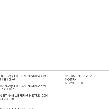
LIBRERIA@LLIBRERIAFINESTRES.COM
SUBSCRIU-TE A LA
.93 384 08 09
NOSTRA
NEWSLETTER
ALAMOS@LLIBRERIAFINESTRES.COM
.97 213 18 70
ALESTINA@LLIBRERIAFINESTRES.COM
.93 090 33 00