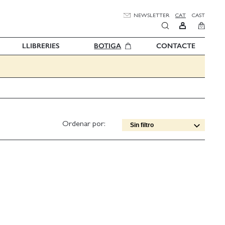
NEWSLETTER
CAT
CAST
0
LLIBRERIES
BOTIGA
CONTACTE
Ordenar por:
Sin filtro
Data edició [DESC]
Títol [A-Z]
Títol [Z-A]
Autor [A-Z]
Autor [Z-A]
Data edició [ASC]