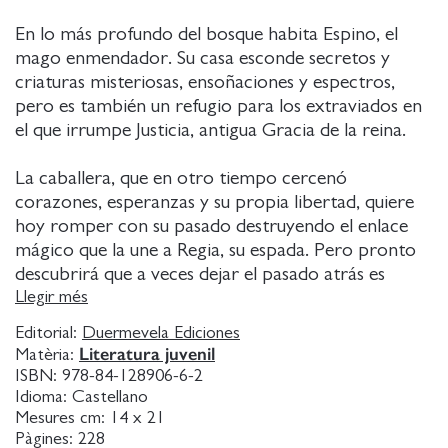
En lo más profundo del bosque habita Espino, el
mago enmendador. Su casa esconde secretos y
criaturas misteriosas, ensoñaciones y espectros,
pero es también un refugio para los extraviados en
el que irrumpe Justicia, antigua Gracia de la reina.
La caballera, que en otro tiempo cercenó
corazones, esperanzas y su propia libertad, quiere
hoy romper con su pasado destruyendo el enlace
mágico que la une a Regia, su espada. Pero pronto
descubrirá que a veces dejar el pasado atrás es
imposible y lograr lo que desea podría tener un
Llegir més
precio demasiado alto.
Editorial:
Duermevela Ediciones
Literatura juvenil
Matèria:
ISBN:
978-84-128906-6-2
Idioma:
Castellano
Mesures cm:
14 x 21
Pàgines:
228