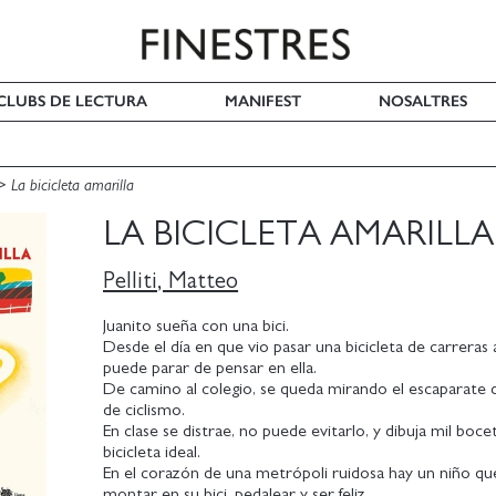
I CLUBS DE LECTURA
MANIFEST
NOSALTRES
La bicicleta amarilla
LA BICICLETA AMARILLA
Pelliti, Matteo
Juanito sueña con una bici.
Desde el día en que vio pasar una bicicleta de carreras 
puede parar de pensar en ella.
De camino al colegio, se queda mirando el escaparate 
de ciclismo.
En clase se distrae, no puede evitarlo, y dibuja mil boce
bicicleta ideal.
En el corazón de una metrópoli ruidosa hay un niño q
montar en su bici, pedalear y ser feliz.