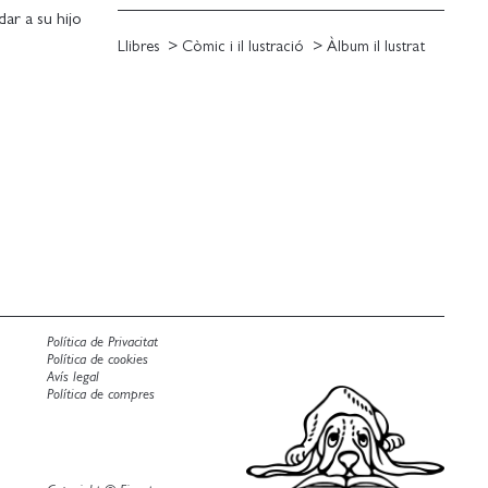
dar a su hijo
Llibres
Còmic i il lustració
Àlbum il lustrat
naje a los
de emoción.
o el libro,
o.
Política de Privacitat
Política de cookies
Avís legal
Política de compres