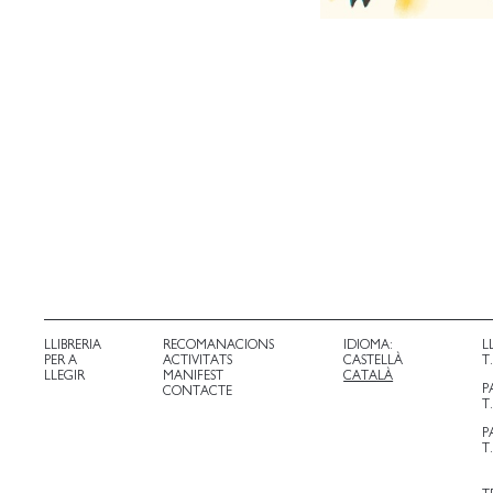
LLIBRERIA
RECOMANACIONS
IDIOMA:
L
PER A
ACTIVITATS
CASTELLÀ
T
LLEGIR
MANIFEST
CATALÀ
P
CONTACTE
T
P
T