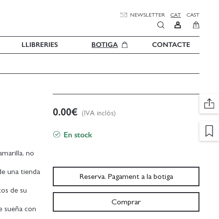
NEWSLETTER
CAT
CAST
0
LLIBRERIES
BOTIGA
CONTACTE
0.00
€
(IVA inclòs)
En stock
amarilla, no
de una tienda
Reserva. Pagament a la botiga
tos de su
Comprar
ue sueña con