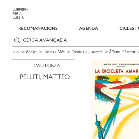
LLIBRERIA
PER A
LLEGIR
RECOMANACIONS
AGENDA
CICLES 
CERCA AVANÇADA
Inici
Botiga
Llibres i Més
Còmic i il lustració
Àlbum il lustrat
L'AUTOR/A
PELLITI, MATTEO