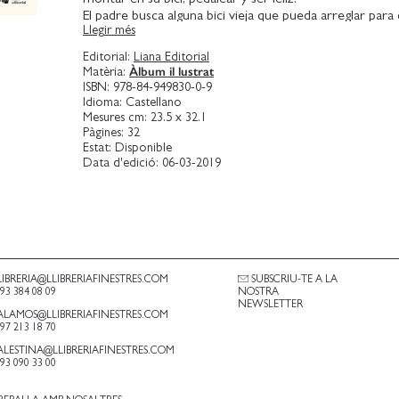
El padre busca alguna bici vieja que pueda arreglar para 
Llegir més
una sorpresa.
En 16 estrofas en octava real, Matteo Pelliti rinde home
Editorial:
Liana Editorial
deseos sencillos con un relato épico lleno de ritmo y 
Àlbum il lustrat
Matèria:
Hay tecnologías perfectas e imperecederas como la bici 
ISBN:
978-84-949830-0-9
inmejorables a menos que no las dibuje Riccardo Guasc
Idioma:
Castellano
Mesures cm:
23.5 x 32.1
Pàgines:
32
Estat:
Disponible
Data d'edició:
06-03-2019
LIBRERIA@LLIBRERIAFINESTRES.COM
SUBSCRIU-TE A LA
.93 384 08 09
NOSTRA
NEWSLETTER
ALAMOS@LLIBRERIAFINESTRES.COM
.97 213 18 70
ALESTINA@LLIBRERIAFINESTRES.COM
.93 090 33 00