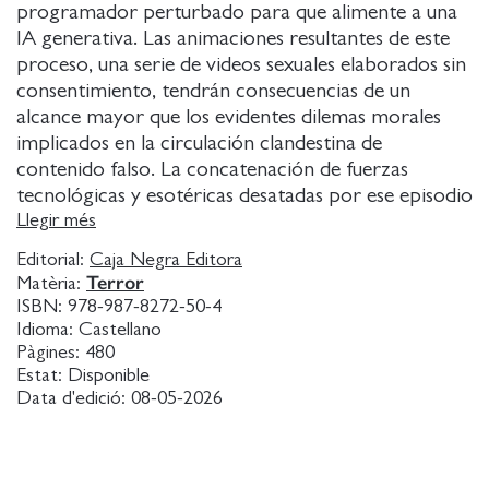
programador perturbado para que alimente a una
IA generativa. Las animaciones resultantes de este
proceso, una serie de videos sexuales elaborados sin
consentimiento, tendrán consecuencias de un
alcance mayor que los evidentes dilemas morales
implicados en la circulación clandestina de
contenido falso. La concatenación de fuerzas
tecnológicas y esotéricas desatadas por ese episodio
alterará de manera definitiva la realidad, al hacer
Llegir més
ingresar al mundo entidades extrañas hechas de una
Editorial:
Caja Negra Editora
sustancia que los investigadores llamarán materia
Terror
Matèria:
hipersticional y que recuerdan a los hrönir, réplicas
ISBN:
978-987-8272-50-4
o duplicados de objetos y seres perdidos descritos
Idioma:
Castellano
por Jorge Luis Borges en su cuento Tlön, Uqbar,
Pàgines:
480
Estat:
Disponible
Orbis Tertius .
Data d'edició:
08-05-2026
Al retomar las obsesiones que ocupaban el centro
de su anterior novela, Juan Mattio conforma una
suerte de díptico en torno a la cultura digital, los