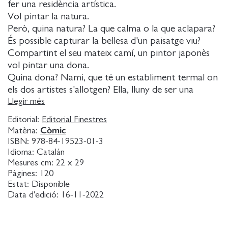
fer una residència artística.
Vol pintar la natura.
Però, quina natura? La que calma o la que aclapara?
És possible capturar la bellesa d'un paisatge viu?
Compartint el seu mateix camí, un pintor japonès
vol pintar una dona.
Quina dona? Nami, que té un establiment termal on
els dos artistes s'allotgen? Ella, lluny de ser una
model fàcil, és una dona inquietant, misteriosa, i que,
Llegir més
lligada als elements de la natura, pot preveure
Editorial:
Editorial Finestres
l'arribada d'un tifó tan sols observant els plecs del
Còmic
Matèria:
mar.
ISBN:
978-84-19523-01-3
Aquest és un conte filosòfic i un viatge iniciàtic que
Idioma:
Catalán
explora la nostra relació amb la naturalesa.
Mesures cm:
22 x 29
Pàgines:
120
Ho fa, per arrodonir l'experiència estètica del
Estat:
Disponible
lector, a través d'un univers paisatgístic japonès de
Data d'edició:
16-11-2022
bellesa colpidora.
Fins i tot, enmig d'aquests paratges, apareix de tant
en tant un tanuki astut i descarat, l'animal mitològic