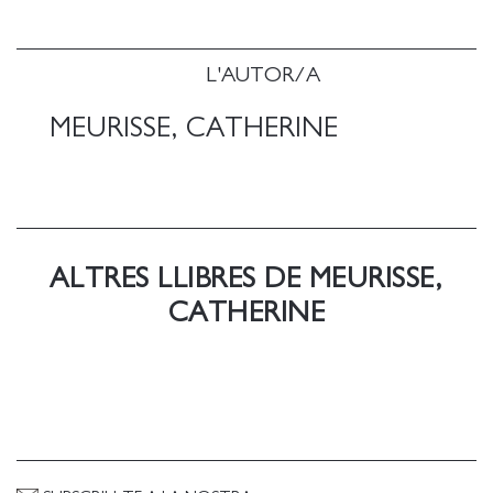
nipó per excel-lència, que ajuda a desxifrar els
símbols de la cultura nipona rural.
L'AUTOR/A
MEURISSE, CATHERINE
ALTRES LLIBRES DE MEURISSE,
CATHERINE