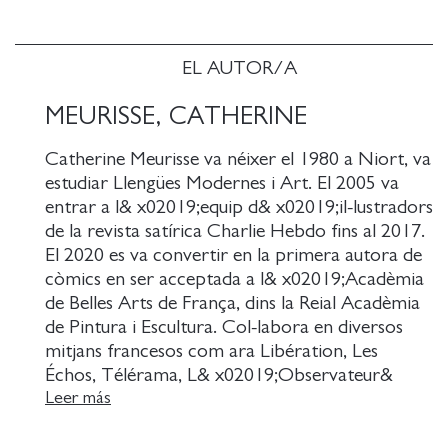
nipó per excel-lència, que ajuda a desxifrar els
símbols de la cultura nipona rural.
EL AUTOR/A
MEURISSE, CATHERINE
Catherine Meurisse va néixer el 1980 a Niort, va
estudiar Llengües Modernes i Art. El 2005 va
entrar a l& x02019;equip d& x02019;il-lustradors
de la revista satírica Charlie Hebdo fins al 2017.
El 2020 es va convertir en la primera autora de
còmics en ser acceptada a l& x02019;Acadèmia
de Belles Arts de França, dins la Reial Acadèmia
de Pintura i Escultura. Col-labora en diversos
mitjans francesos com ara Libération, Les
Échos, Télérama, L& x02019;Observateur&
x02026; i és autora de llibres infantils. Va
Leer más
aconseguir fama mundial amb La Légèreté, un
còmic en què parla del procés de dol després de