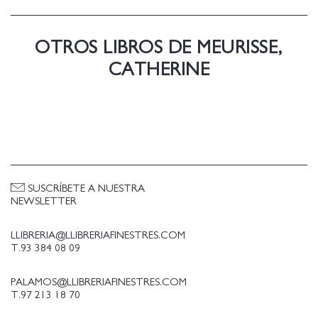
l& x02019;atemptat de Charlie Hebdo.
OTROS LIBROS DE MEURISSE,
CATHERINE
SUSCRÍBETE A NUESTRA
NEWSLETTER
LLIBRERIA@LLIBRERIAFINESTRES.COM
T.93 384 08 09
PALAMOS@LLIBRERIAFINESTRES.COM
T.97 213 18 70