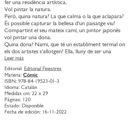
fer una residència artística.
Vol pintar la natura.
Però, quina natura? La que calma o la que aclapara?
És possible capturar la bellesa d'un paisatge viu?
Compartint el seu mateix camí, un pintor japonès
vol pintar una dona.
Quina dona? Nami, que té un establiment termal on
els dos artistes s'allotgen? Ella, lluny de ser una
model fàcil, és una dona inquietant, misteriosa, i que,
Leer más
lligada als elements de la natura, pot preveure
Editorial:
Editorial Finestres
l'arribada d'un tifó tan sols observant els plecs del
Cómic
Materia:
mar.
ISBN:
978-84-19523-01-3
Aquest és un conte filosòfic i un viatge iniciàtic que
Idioma:
Catalán
explora la nostra relació amb la naturalesa.
Medidas cm:
22 x 29
Páginas:
120
Ho fa, per arrodonir l'experiència estètica del
Estado:
Disponible
lector, a través d'un univers paisatgístic japonès de
Fecha de edición:
16-11-2022
bellesa colpidora.
Fins i tot, enmig d'aquests paratges, apareix de tant
en tant un tanuki astut i descarat, l'animal mitològic