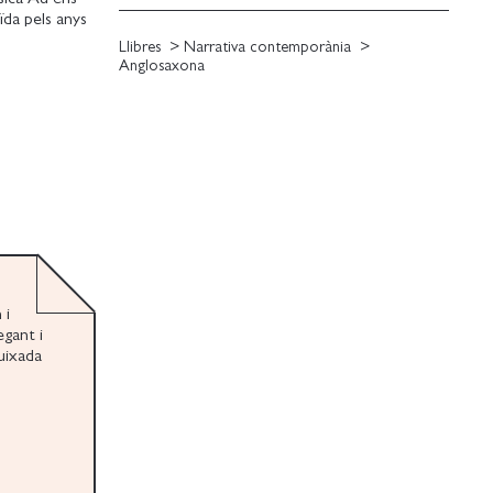
ïda pels anys
a pregunta:
Llibres
Narrativa contemporània
Anglosaxona
 i
egant i
buixada