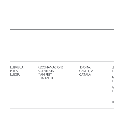
LLIBRERIA
RECOMANACIONS
IDIOMA:
L
PER A
ACTIVITATS
CASTELLÀ
T
LLEGIR
MANIFEST
CATALÀ
P
CONTACTE
T
P
T
T