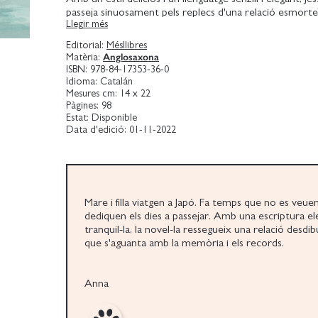
passeja sinuosament pels replecs d'una relació esmorte
Llegir més
i, entre els temples, els jardins i els museus, ressona un
quin dret tenim a accedir al món interior de l'altre.
Editorial:
Mésllibres
Novel-la guanyadora del Novel Prize 2020.
Anglosaxona
Matèria:
ISBN:
978-84-17353-36-0
Idioma:
Catalán
Mesures cm:
14 x 22
Pàgines:
98
Estat:
Disponible
Data d'edició:
01-11-2022
Mare i filla viatgen a Japó. Fa temps que no es veuen
dediquen els dies a passejar. Amb una escriptura el
tranquil-la, la novel-la ressegueix una relació desdi
que s'aguanta amb la memòria i els records.
Anna