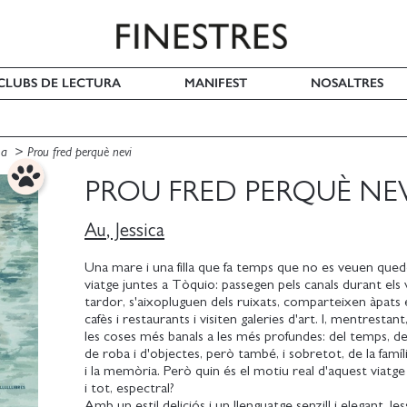
I CLUBS DE LECTURA
MANIFEST
NOSALTRES
na
Prou fred perquè nevi
PROU FRED PERQUÈ NEV
Au, Jessica
Una mare i una filla que fa temps que no es veuen qued
viatge juntes a Tòquio: passegen pels canals durant els
tardor, s'aixopluguen dels ruixats, comparteixen àpats 
cafès i restaurants i visiten galeries d'art. I, mentrestant
les coses més banals a les més profundes: del temps, d
de roba i d'objectes, però també, i sobretot, de la família
i la memòria. Però quin és el motiu real d'aquest viatge el-
i tot, espectral?
Amb un estil deliciós i un llenguatge senzill i elegant, Je