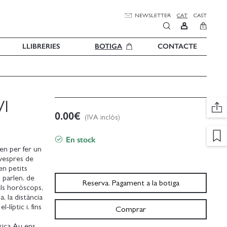
NEWSLETTER
CAT
CAST
0
LLIBRERIES
BOTIGA
CONTACTE
I
0.00
€
(IVA inclòs)
En stock
en per fer un
 vespres de
en petits
, parlen, de
Reserva. Pagament a la botiga
els horòscops,
, la distància
líptic i, fins
Comprar
ssica Au ens