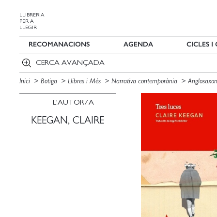
LLIBRERIA
PER A
LLEGIR
RECOMANACIONS
AGENDA
CICLES 
CERCA AVANÇADA
Inici
Botiga
Llibres i Més
Narrativa contemporània
Anglosaxo
L'AUTOR/A
KEEGAN, CLAIRE