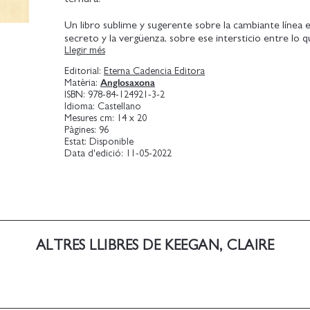
Un libro sublime y sugerente sobre la cambiante línea e
secreto y la vergüenza, sobre ese intersticio entre lo 
Llegir més
dicho y lo que debe callarse.
Editorial:
Eterna Cadencia Editora
Anglosaxona
Matèria:
ISBN:
978-84-124921-3-2
Idioma:
Castellano
Mesures cm:
14 x 20
Pàgines:
96
Estat:
Disponible
Data d'edició:
11-05-2022
ALTRES LLIBRES DE KEEGAN, CLAIRE