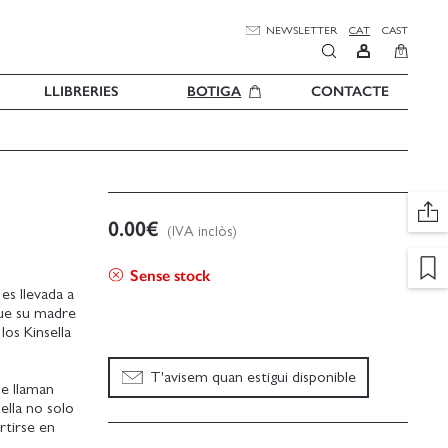
NEWSLETTER
CAT
CAST
0
LLIBRERIES
BOTIGA
CONTACTE
0.00
€
(IVA inclòs)
Sense stock
 es llevada a
que su madre
los Kinsella
T'avisem quan estigui disponible
ue llaman
ella no solo
rtirse en