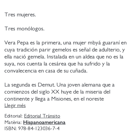
Tres mujeres.
Tres monólogos.
Vera Pepa es la primera, una mujer mbyá guaraní en
cuya tradición parir gemelos es señal de adulterio, y
ella nació gemela. Instalada en un aldea que no es la
suya, nos cuenta la cesárea que ha sufrido y la
convalecencia en casa de su cuñada.
La segunda es Demut. Una joven alemana que a
comienzos del siglo XX huye de la miseria del
continente y llega a Misiones, en el noreste
argentino. En realidad, de lo que huye despavorida
Llegir més
es de las reprobatorias miradas sobre la relación
Editorial:
Editorial Tránsito
incestuosa que mantiene.
Hispanoamericana
Matèria:
ISBN:
978-84-123036-7-4