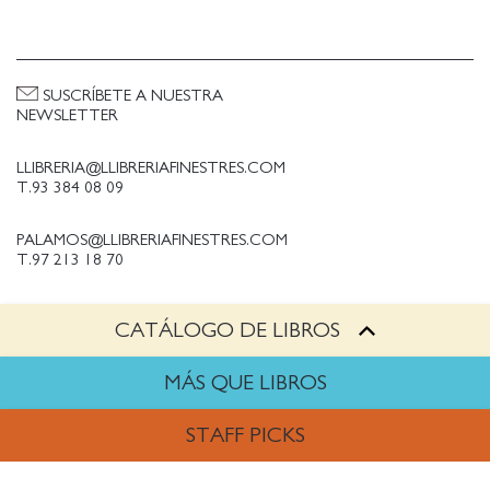
SUSCRÍBETE A NUESTRA
NEWSLETTER
LLIBRERIA@LLIBRERIAFINESTRES.COM
T.93 384 08 09
PALAMOS@LLIBRERIAFINESTRES.COM
T.97 213 18 70
CATÁLOGO DE LIBROS
PALESTINA@LLIBRERIAFINESTRES.COM
T.93 090 33 00
MÁS QUE LIBROS
TRABAJA CON NOSOTROS
STAFF PICKS
Política de Privacidad
Política de cookies
ARTES
Política de compras