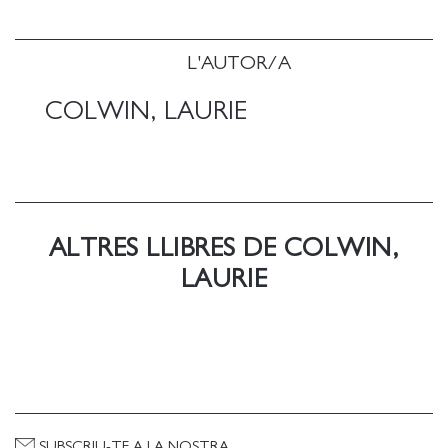
de lectores. Cercana y honesta, Colwin nos habla
como lo haría una buena amiga y nos invita a vivir
nuestra relación con la cocina con curiosidad,
L'AUTOR/A
generosidad y optimismo.
COLWIN, LAURIE
Colwin escribe con un talento luminoso y un
entusiasmo inagotable. Joyce Carol Oates
Colwin es como usted y como yo, con un encanto y
una falta de pretensiones que la convierten en una
grata compañera, maravillosamente humana.
ALTRES LLIBRES DE COLWIN,
Chicago Tribune
LAURIE
Así ha de ser la literatura culinaria: divertida, honda,
inspiradora, sin alardes. Nigella Lawson
Este libro es el compañero perfecto tanto en la
mesita de noche como en la cocina. Mina Holland
(The Guardian)
SUBSCRIU-TE A LA NOSTRA