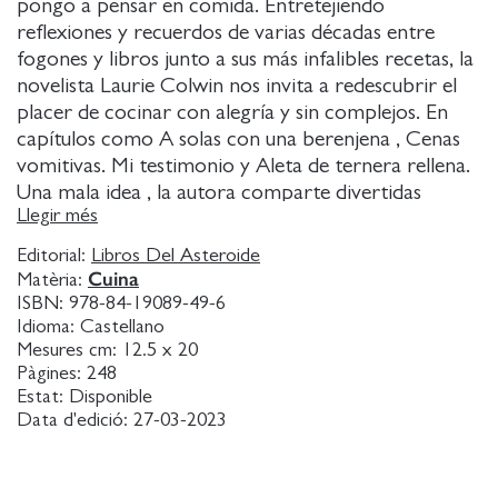
pongo a pensar en comida. Entretejiendo
reflexiones y recuerdos de varias décadas entre
fogones y libros junto a sus más infalibles recetas, la
novelista Laurie Colwin nos invita a redescubrir el
placer de cocinar con alegría y sin complejos. En
capítulos como A solas con una berenjena , Cenas
vomitivas. Mi testimonio y Aleta de ternera rellena.
Una mala idea , la autora comparte divertidas
Llegir més
anécdotas cómo preparar pasta en un minúsculo
apartamento en el Nueva York de finales de los
Editorial:
Libros Del Asteroide
sesenta, dar de comer a una multitud de estudiantes
Cuina
Matèria:
en huelga u organizar una cena y lidiar con invitados
ISBN:
978-84-19089-49-6
tiquismiquis y ofrece útiles consejos tanto para
Idioma:
Castellano
Mesures cm:
12.5 x 20
neófitos como para entendidos.
Pàgines:
248
Publicado en 1988, este célebre libro, a medio
Estat:
Disponible
camino entre las memorias y el recetario, es un
Data d'edició:
27-03-2023
homenaje a los pequeños placeres de la cocina y al
gozo de compartir mesa, un auténtico festín
literario que ha conquistado a varias generaciones