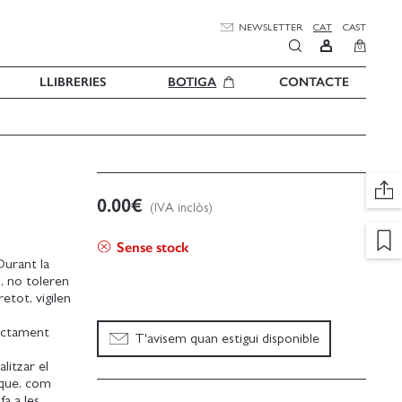
NEWSLETTER
CAT
CAST
0
LLIBRERIES
BOTIGA
CONTACTE
0.00
€
(IVA inclòs)
Sense stock
Durant la
n, no toleren
retot, vigilen
fectament
T'avisem quan estigui disponible
litzar el
 que, com
a a les