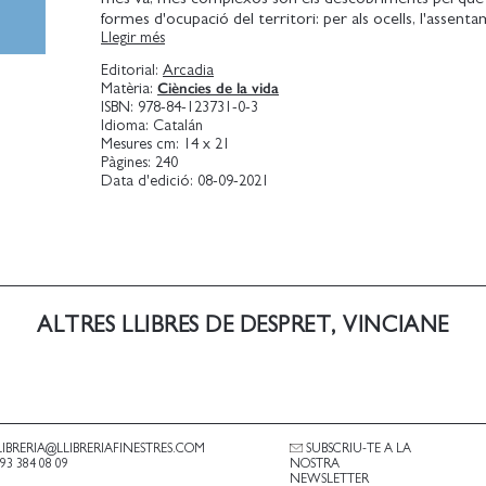
formes d'ocupació del territori: per als ocells, l'assent
Llegir més
lloc expressa una manera de viure plegats.
Despret és una de les veus més singulars de l'anomenat
Editorial:
Arcadia
en les ciències socials i la crítica cultural, i amb aquest a
Ciències de la vida
Matèria:
aconsegueix que fins i tot els més profans parem l'orell
ISBN:
978-84-123731-0-3
el cant dels ocells amb una atenció renovada.
Idioma:
Catalán
Potser les seves melodies indesxifrables no ens diuen re
Mesures cm:
14 x 21
ligible però segurament faran que ens replantegem (nosa
Pàgines:
240
Data d'edició:
08-09-2021
humans) la noció de territori i la manera d'habitar els ll
ALTRES LLIBRES DE DESPRET, VINCIANE
LIBRERIA@LLIBRERIAFINESTRES.COM
SUBSCRIU-TE A LA
.93 384 08 09
NOSTRA
NEWSLETTER