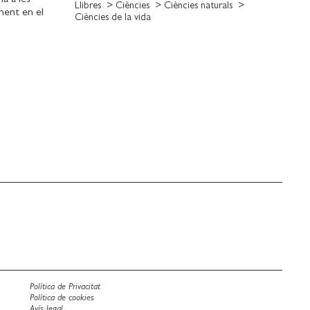
Llibres
Ciències
Ciències naturals
ament en el
Ciències de la vida
 gir animal
ssaig
a i escoltem
s d'intel-
ltres, els
ocs.
Política de Privacitat
Política de cookies
Avís legal