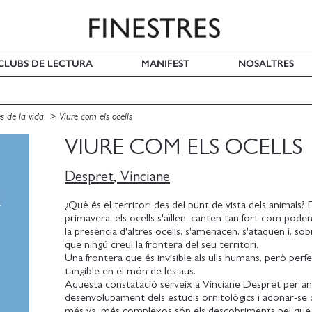
I CLUBS DE LECTURA
MANIFEST
NOSALTRES
es de la vida
Viure com els ocells
VIURE COM ELS OCELLS
Despret, Vinciane
¿Què és el territori des del punt de vista dels animals? 
primavera, els ocells s'aïllen, canten tan fort com pode
la presència d'altres ocells, s'amenacen, s'ataquen i, sob
que ningú creui la frontera del seu territori.
Una frontera que és invisible als ulls humans, però per
tangible en el món de les aus.
Aquesta constatació serveix a Vinciane Despret per ana
desenvolupament dels estudis ornitològics i adonar-se
més va, més complexos són els descobriments pel que f