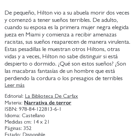
De pequeño, Hilton vio a su abuela morir dos veces
y comenzó a tener sueños terribles. De adulto,
cuando su esposa es la primera mujer negra elegida
jueza en Miami y comienza a recibir amenazas
racistas, sus sueños reaparecen de manera virulenta.
Estas pesadillas le muestran otros Hiltons, otras
vidas y a veces, Hilton no sabe distinguir si está
despierto o dormido. ¿Qué son estos sueños? ¿Son
las macabras fantasías de un hombre que está
perdiendo la cordura o los presagios de terribles
sucesos por venir?
Leer más
Editorial:
La Biblioteca De Carfax
Narrativa de terror
Materia:
ISBN:
978-84-122813-6-1
Idioma:
Castellano
Medidas cm:
14 x 21
Páginas:
352
Estado:
Disponible