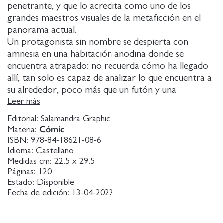
penetrante, y que lo acredita como uno de los
grandes maestros visuales de la metaficción en el
panorama actual.
Un protagonista sin nombre se despierta con
amnesia en una habitación anodina donde se
encuentra atrapado: no recuerda cómo ha llegado
allí, tan solo es capaz de analizar lo que encuentra a
su alrededor, poco más que un futón y una
estantería llena de cómics. Mientras examina las
Leer más
portadas, lee las historias y repasa sus páginas
Editorial:
Salamandra Graphic
meticulosamente, va creciendo la sospecha de que
Cómic
Materia:
los libros contienen mensajes ocultos. La premisa de
ISBN:
978-84-18621-08-6
los cómics dentro de los cómics brinda a Madden la
Idioma:
Castellano
oportunidad de recrear una deslumbrante variedad
Medidas cm:
22.5 x 29.5
Páginas:
120
de géneros y estilos: cómics románticos, cómics de
Estado:
Disponible
terror, realismo europeo, fábulas, cómics
Fecha de edición:
13-04-2022
autobiográficos, e incluso manga. La ficción y la
realidad empiezan a confundirse exponencialmente;
la cordura y la locura se entrelazan cada vez más a