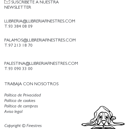
Equilibra la ironía posmoderna con la invención y la
SUSCRÍBETE A NUESTRA
diversión genuinas . The Guardian
NEWSLETTER
Madden muestra un gran dominio de numerosos
estilos visuales y narrativos. Una historia
LLIBRERIA@LLIBRERIAFINESTRES.COM
T.93 384 08 09
formalmente inventiva y profundamente emocion
PALAMOS@LLIBRERIAFINESTRES.COM
T.97 213 18 70
PALESTINA@LLIBRERIAFINESTRES.COM
T.93 090 33 00
TRABAJA CON NOSOTROS
Política de Privacidad
Política de cookies
Política de compras
Aviso legal
Copyright © Finestres