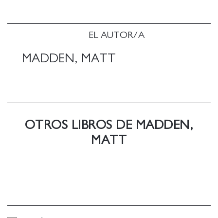
medida que se intuye que la clave para salir del
laberinto se encuentra precisamente entre viñetas.
Con una vertiginosa variedad de estilos visuales y
EL AUTOR/A
narrativos, y con un protagonismo indiscutible de
los aspectos formales del lenguaje gráfico, Ex-libris
MADDEN, MATT
continúa la línea de exploración lúdica que Madden
inició con 99 ejercicios de estilo y constituye una
clase magistral indiscutible del arte de la narrativa
gráfica.
Madden pone el foco de manera brillante en los
OTROS LIBROS DE MADDEN,
elementos de construcción del medio, elementos
como bordes de paneles y efectos de sonido, en una
MATT
especie de curso de teoría de cómics . Publishers
Weekly
Este elegante escaparate de narración gráfica
muestra un profundo conocimiento del lenguaje de
los cómics. ... Una novela gráfica deslumbrante .
Foreword Reviews