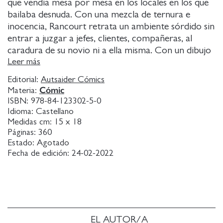
que vendía mesa por mesa en los locales en los que
bailaba desnuda. Con una mezcla de ternura e
inocencia, Rancourt retrata un ambiente sórdido sin
entrar a juzgar a jefes, clientes, compañeras, al
caradura de su novio ni a ella misma. Con un dibujo
naif que potencia el contraste entre fondo y forma,
Leer más
cuenta el día a día de una vida no precisamente fácil.
Editorial:
Autsaider Cómics
Chris Ware escribe el prólogo, fascinado por el
Cómic
Materia:
conocimiento intuitivo del medio y la perfección
ISBN:
978-84-123302-5-0
narrativa de la artista en su primera incursión en el
Idioma:
Castellano
mundo del cómic. Su edición en Estados Unidos
Medidas cm:
15 x 18
Páginas:
360
vendió 125.000 ejemplares.
Estado:
Agotado
Fecha de edición:
24-02-2022
EL AUTOR/A