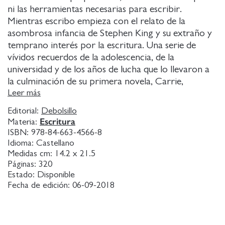
ni las herramientas necesarias para escribir.
Mientras escribo empieza con el relato de la
asombrosa infancia de Stephen King y su extraño y
temprano interés por la escritura. Una serie de
vívidos recuerdos de la adolescencia, de la
universidad y de los años de lucha que lo llevaron a
la culminación de su primera novela, Carrie,
aportan al lector una amena y divertida perspectiva
Leer más
sobre la formación del escritor. A continuación
Editorial:
Debolsillo
King describe las herramientas básicas del oficio y
Escritura
Materia:
expone sus opiniones personales sobre el secreto de
ISBN:
978-84-663-4566-8
la escritura. Mientras escribo culmina con el
Idioma:
Castellano
conmovedor relato de cómo su necesidad de
Medidas cm:
14.2 x 21.5
Páginas:
320
escribir lo estimuló para recuperarse de su casi fatal
Estado:
Disponible
accidente en el verano del año 2000.
Fecha de edición:
06-09-2018