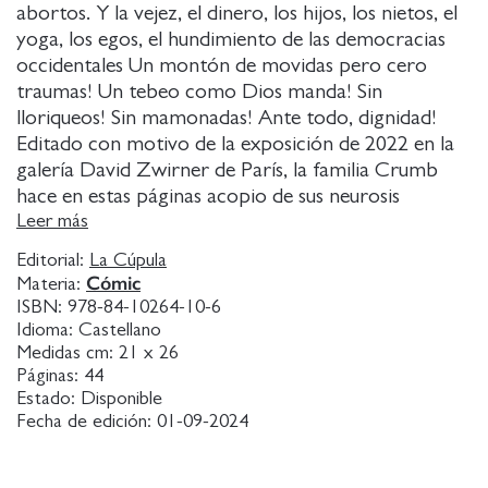
abortos. Y la vejez, el dinero, los hijos, los nietos, el
yoga, los egos, el hundimiento de las democracias
occidentales Un montón de movidas pero cero
traumas! Un tebeo como Dios manda! Sin
lloriqueos! Sin mamonadas! Ante todo, dignidad!
Editado con motivo de la exposición de 2022 en la
galería David Zwirner de París, la familia Crumb
hace en estas páginas acopio de sus neurosis
individuales y colectivas para tallar una muesca más
Leer más
en la historia del mejor cómic mundial.
Editorial:
La Cúpula
Cómic
Materia:
ISBN:
978-84-10264-10-6
Idioma:
Castellano
Medidas cm:
21 x 26
Páginas:
44
Estado:
Disponible
Fecha de edición:
01-09-2024