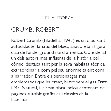
EL AUTOR/A
CRUMB, ROBERT
Robert Crumb (Filadèlfia, 1943) és un dibuixant
autodidacte, fanàtic del blues, anacoreta i figura
clau de l'underground nord-americà. Considerat
un dels autors més influents de la història del
còmic, destaca tant per la seva habilitat tècnica
extraordinària com pel seu enorme talent com
a narrador. Entre els personatges més
emblemàtics que ha creat, hi trobem el gat Fritz
i Mr. Natural, i la seva obra inclou centenars de
pàgines autobiogràfiques i clàssics de la
historieta contemporània com Els meus
Leer más
problemes amb les dones o El gran llibre Yum