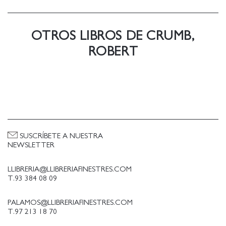
Yum. També és el protagonista d'una pel-lícula
documental produïda per David Lynch en què es
fa palesa la seva personalitat extravagant. La
OTROS LIBROS DE CRUMB,
seva obra ha merescut premis, homenatges i
exposicions arreu del món, inclosa una
ROBERT
retrospectiva extensa presentada l'any 2012 al
Museu d'Art Modern de París. En l'actualitat,
consagrat com un dels grans artistes del segle
XX, viu al sud de França.
SUSCRÍBETE A NUESTRA
NEWSLETTER
LLIBRERIA@LLIBRERIAFINESTRES.COM
T.93 384 08 09
PALAMOS@LLIBRERIAFINESTRES.COM
T.97 213 18 70