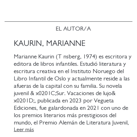
EL AUTOR/A
KAURIN, MARIANNE
Marianne Kaurin (T nsberg, 1974) es escritora y
editora de libros infantiles. Estudió literatura y
escritura creativa en el Instituto Noruego del
Libro Infantil de Oslo y actualmente reside a las
afueras de la capital con su familia. Su novela
juvenil & x0201C;Sur. Vacaciones de lujo&
x0201D;, publicada en 2023 por Vegueta
Ediciones, fue galardonada en 2021 con uno de
los premios literarios más prestigiosos del
mundo, el Premio Alemán de Literatura Juvenil,
y el audiolibro figuró en la lista de los mejores
Leer más