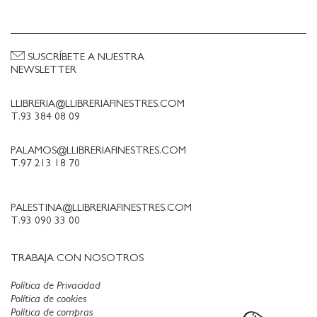
libros del año en la cadena alemana H2 Radio.
Su libro debut, "N& x00153;rmere h st"(2009),
recibió dos de los principales premios de
literatura juvenil en Noruega y la traducción al
SUSCRÍBETE A NUESTRA
inglés ("Almost Autumn") ganó el premio
NEWSLETTER
literario estadounidense The 2018 Sydney
Taylor Book Award.
LLIBRERIA@LLIBRERIAFINESTRES.COM
T.93 384 08 09
PALAMOS@LLIBRERIAFINESTRES.COM
T.97 213 18 70
PALESTINA@LLIBRERIAFINESTRES.COM
T.93 090 33 00
TRABAJA CON NOSOTROS
Política de Privacidad
Política de cookies
Política de compras