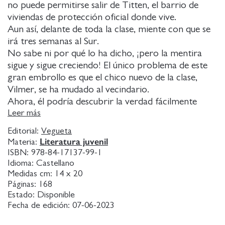
no puede permitirse salir de Titten, el barrio de
viviendas de protección oficial donde vive.
Aun así, delante de toda la clase, miente con que se
irá tres semanas al Sur.
No sabe ni por qué lo ha dicho, ¡pero la mentira
sigue y sigue creciendo! El único problema de este
gran embrollo es que el chico nuevo de la clase,
Vilmer, se ha mudado al vecindario.
Ahora, él podría descubrir la verdad fácilmente
¿Quizá las vacaciones que Ina prevé que serán las
Leer más
peores de su vida acaben siendo las mejores?
Editorial:
Vegueta
Literatura juvenil
Materia:
ISBN:
978-84-17137-99-1
Idioma:
Castellano
Medidas cm:
14 x 20
Páginas:
168
Estado:
Disponible
Fecha de edición:
07-06-2023