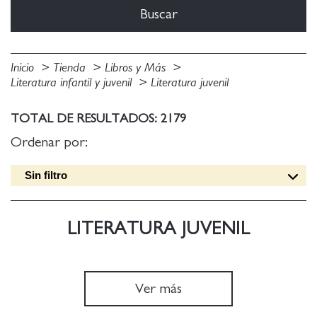
Inicio
Tienda
Libros y Más
Literatura infantil y juvenil
Literatura juvenil
TOTAL DE RESULTADOS: 2179
Ordenar por:
Sin filtro
Fecha edición [DESC]
Título [A-Z]
LITERATURA JUVENIL
Título [Z-A]
Autor [A-Z]
Autor [Z-A]
Ver más
Fecha edición [ASC]