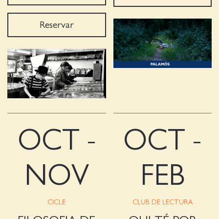
Reservar
OCT -
OCT -
NOV
FEB
CICLE
CLUB DE LECTURA