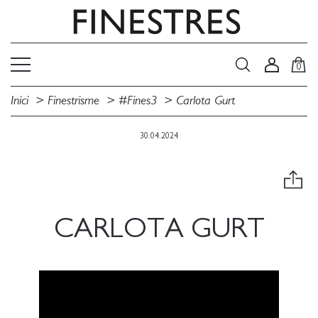
0
Inici
Finestrisme
#Fines3
Carlota Gurt
30.04.2024
CARLOTA GURT