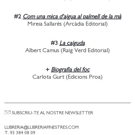
#2
Com una mica d'aigua al palmell de la mà
Mireia Sallarès (Arcàdia Editorial)
#3
La caiguda
Albert Camus (Raig Verd Editorial)
+
Biografia del foc
Carlota Gurt (Edicions Proa)
SUBSCRIU-TE AL NOSTRE NEWSLETTER
LLIBRERIA@LLIBRERIAFINESTRES.COM
T. 93 384 08 09