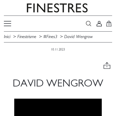
0
Inici
Finestrisme
#Fines3
David Wengrow
10.11.2023
DAVID WENGROW