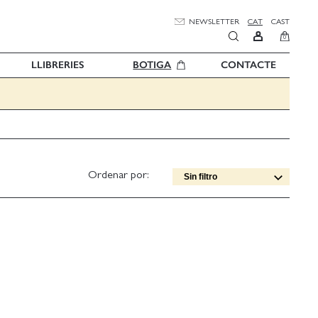
NEWSLETTER
CAT
CAST
0
LLIBRERIES
BOTIGA
CONTACTE
Ordenar por:
Sin filtro
Data edició [DESC]
Títol [A-Z]
Títol [Z-A]
Autor [A-Z]
Autor [Z-A]
Data edició [ASC]