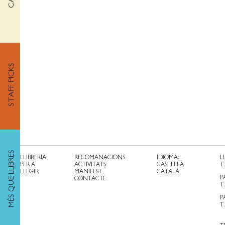
STAFF PICKS
MÉS QUE LLIBRES
LLIBRERIA
RECOMANACIONS
IDIOMA:
L
PER A
ACTIVITATS
CASTELLÀ
T
LLEGIR
MANIFEST
CATALÀ
P
CONTACTE
T
P
T