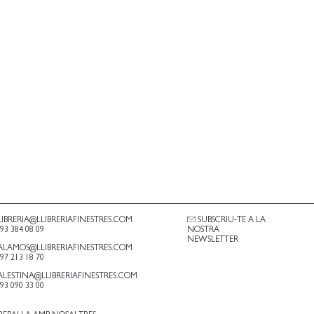
LIBRERIA@LLIBRERIAFINESTRES.COM
SUBSCRIU-TE A LA
.93 384 08 09
NOSTRA
NEWSLETTER
ALAMOS@LLIBRERIAFINESTRES.COM
.97 213 18 70
ALESTINA@LLIBRERIAFINESTRES.COM
.93 090 33 00