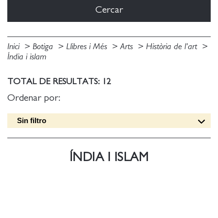
Inici
Botiga
Llibres i Més
Arts
Història de l'art
Índia i islam
TOTAL DE RESULTATS: 12
Ordenar por:
Sin filtro
Data edició [DESC]
Títol [A-Z]
ÍNDIA I ISLAM
Títol [Z-A]
Autor [A-Z]
Autor [Z-A]
Data edició [ASC]