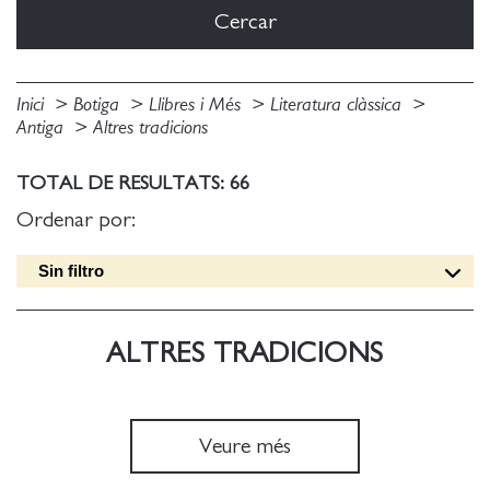
Inici
Botiga
Llibres i Més
Literatura clàssica
Antiga
Altres tradicions
TOTAL DE RESULTATS: 66
Ordenar por:
Sin filtro
Data edició [DESC]
Títol [A-Z]
ALTRES TRADICIONS
Títol [Z-A]
Autor [A-Z]
Autor [Z-A]
Veure més
Data edició [ASC]