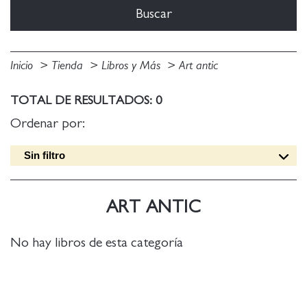
Inicio
Tienda
Libros y Más
Art antic
TOTAL DE RESULTADOS: 0
Ordenar por:
Sin filtro
Fecha edición [DESC]
Título [A-Z]
ART ANTIC
Título [Z-A]
Autor [A-Z]
No hay libros de esta categoría
Autor [Z-A]
Fecha edición [ASC]