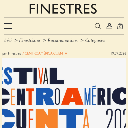
0
Inici
Finestrisme
Recomanacions
Categories
per Finestres
/ CENTROAMÉRICA CUENTA
19.09.2026