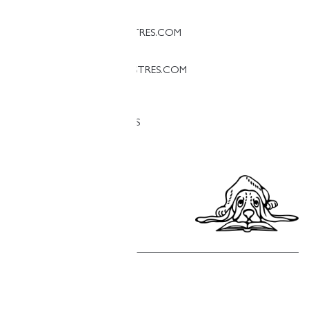
T. 93 384 08 09
PALAMOS@LLIBRERIAFINESTRES.COM
T. 97 213 18 70
PALESTINA@LLIBRERIAFINESTRES.COM
T. 93 090 33 00
TREBALLA AMB NOSALTRES
Política de privacitat
Política de cookies
Política de compres
Avís legal
Copyright © Finestres