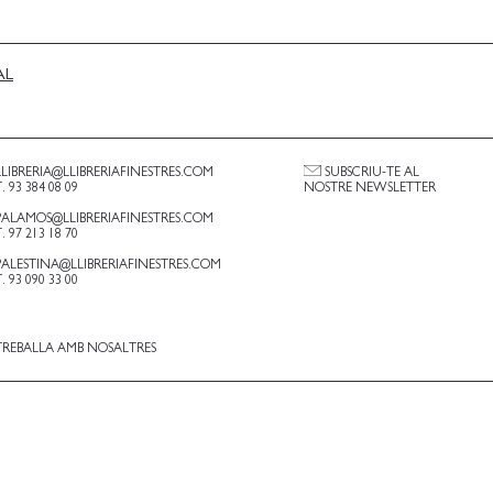
AL
LLIBRERIA@LLIBRERIAFINESTRES.COM
SUBSCRIU-TE AL
T. 93 384 08 09
NOSTRE NEWSLETTER
PALAMOS@LLIBRERIAFINESTRES.COM
T. 97 213 18 70
PALESTINA@LLIBRERIAFINESTRES.COM
T. 93 090 33 00
TREBALLA AMB NOSALTRES