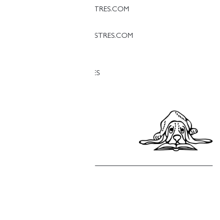
PALAMOS@LLIBRERIAFINESTRES.COM
T. 97 213 18 70
PALESTINA@LLIBRERIAFINESTRES.COM
T. 93 090 33 00
TREBALLA AMB NOSALTRES
Política de privacitat
Política de cookies
Política de compres
Avís legal
Copyright © Finestres