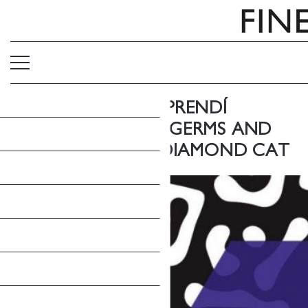
LAS COSAS QUE APRENDÍ
LEYENDO «GUNS, GERMS AND
STEEL» DE JARED DIAMOND CAT