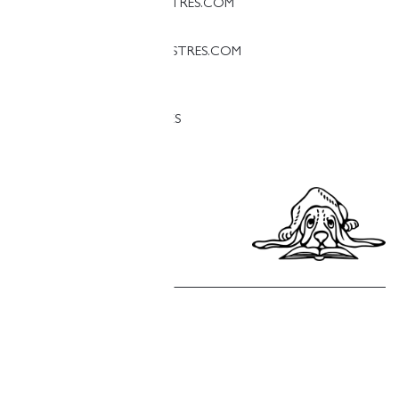
PALAMOS@LLIBRERIAFINESTRES.COM
T. 97 213 18 70
PALESTINA@LLIBRERIAFINESTRES.COM
T. 93 090 33 00
TREBALLA AMB NOSALTRES
Política de privacitat
Política de cookies
Política de compres
Avís legal
Copyright © Finestres