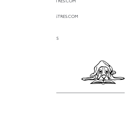
PALAMOS@LLIBRERIAFINESTRES.COM
T. 97 213 18 70
PALESTINA@LLIBRERIAFINESTRES.COM
T. 93 090 33 00
TREBALLA AMB NOSALTRES
Política de privacitat
Política de cookies
Política de compres
Avís legal
Copyright © Finestres