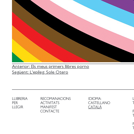
NAVEGACIÓ
Anterior:
Els meus primers llibres porno
Següent:
L'epíleg: Sole Otero
D'ENTRADES
LLIBRERIA
RECOMANACIONS
IDIOMA:
PER
ACTIVITATS
CASTELLANO
LLEGIR
MANIFEST
CATALÀ
CONTACTE