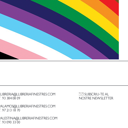
LLIBRERIA@LLIBRERIAFINESTRES.COM
SUBSCRIU-TE AL
T. 93 384 08 09
NOSTRE NEWSLETTER
PALAMOS@LLIBRERIAFINESTRES.COM
T. 97 213 18 70
PALESTINA@LLIBRERIAFINESTRES.COM
T. 93 090 33 00