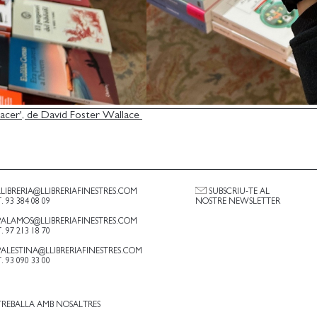
acer', de David Foster Wallace
LLIBRERIA@LLIBRERIAFINESTRES.COM
SUBSCRIU-TE AL
T. 93 384 08 09
NOSTRE NEWSLETTER
PALAMOS@LLIBRERIAFINESTRES.COM
T. 97 213 18 70
PALESTINA@LLIBRERIAFINESTRES.COM
T. 93 090 33 00
TREBALLA AMB NOSALTRES