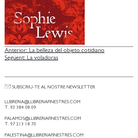
NAVEGACIÓ
Anterior:
La belleza del objeto cotidiano
Següent:
La voladoras
D'ENTRADES
SUBSCRIU-TE AL NOSTRE NEWSLETTER
LLIBRERIA@LLIBRERIAFINESTRES.COM
T. 93 384 08 09
PALAMOS@LLIBRERIAFINESTRES.COM
T. 97 213 18 70
PALESTINA@LLIBRERIAFINESTRES.COM