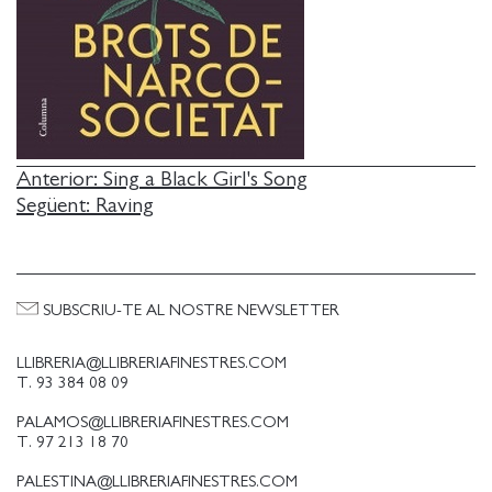
NAVEGACIÓ
Anterior:
Sing a Black Girl's Song
Següent:
Raving
D'ENTRADES
SUBSCRIU-TE AL NOSTRE NEWSLETTER
LLIBRERIA@LLIBRERIAFINESTRES.COM
T. 93 384 08 09
PALAMOS@LLIBRERIAFINESTRES.COM
T. 97 213 18 70
PALESTINA@LLIBRERIAFINESTRES.COM