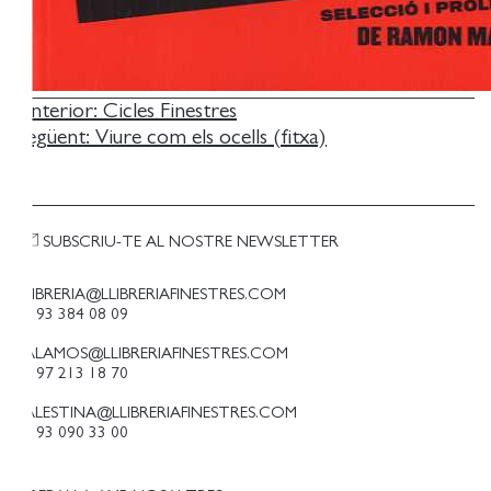
NAVEGACIÓ
Anterior:
Cicles Finestres
Següent:
Viure com els ocells (fitxa)
D'ENTRADES
SUBSCRIU-TE AL NOSTRE NEWSLETTER
LLIBRERIA@LLIBRERIAFINESTRES.COM
T. 93 384 08 09
PALAMOS@LLIBRERIAFINESTRES.COM
T. 97 213 18 70
PALESTINA@LLIBRERIAFINESTRES.COM
T. 93 090 33 00