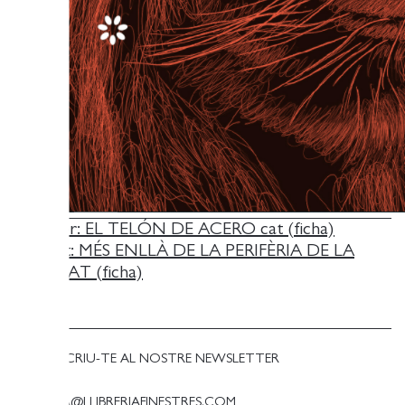
NAVEGACIÓ
Anterior:
EL TELÓN DE ACERO cat (ficha)
Següent:
MÉS ENLLÀ DE LA PERIFÈRIA DE LA
D'ENTRADES
PELL CAT (ficha)
SUBSCRIU-TE AL NOSTRE NEWSLETTER
LLIBRERIA@LLIBRERIAFINESTRES.COM