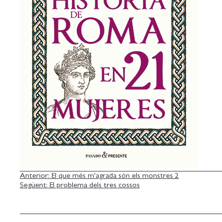
NAVEGACIÓ
Anterior:
El que més m'agrada són els monstres 2
Següent:
El problema dels tres cossos
D'ENTRADES