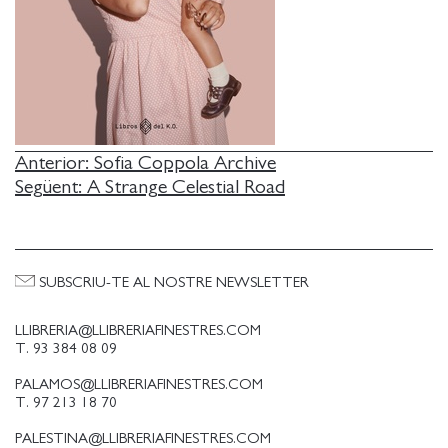
NAVEGACIÓ
Anterior:
Sofia Coppola Archive
Següent:
A Strange Celestial Road
D'ENTRADES
SUBSCRIU-TE AL NOSTRE NEWSLETTER
LLIBRERIA@LLIBRERIAFINESTRES.COM
T. 93 384 08 09
PALAMOS@LLIBRERIAFINESTRES.COM
T. 97 213 18 70
PALESTINA@LLIBRERIAFINESTRES.COM