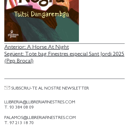
NAVEGACIÓ
Anterior:
A Horse At Night
Següent:
Tote bag Finestres especial Sant Jordi 2025
D'ENTRADES
(Pep Brocal)
SUBSCRIU-TE AL NOSTRE NEWSLETTER
LLIBRERIA@LLIBRERIAFINESTRES.COM
T. 93 384 08 09
PALAMOS@LLIBRERIAFINESTRES.COM
T. 97 213 18 70