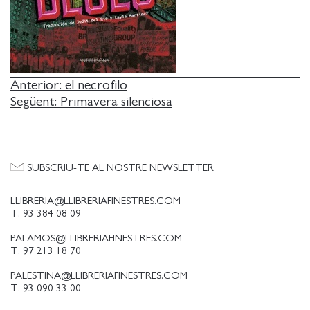
NAVEGACIÓ
Anterior:
el necrofilo
Següent:
Primavera silenciosa
D'ENTRADES
SUBSCRIU-TE AL NOSTRE NEWSLETTER
LLIBRERIA@LLIBRERIAFINESTRES.COM
T. 93 384 08 09
PALAMOS@LLIBRERIAFINESTRES.COM
T. 97 213 18 70
PALESTINA@LLIBRERIAFINESTRES.COM
T. 93 090 33 00