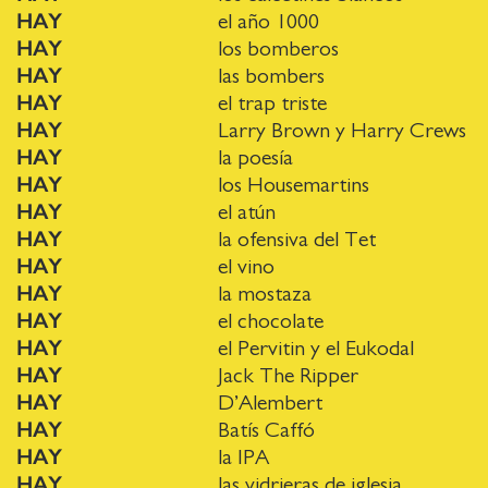
HAY
el año 1000
HAY
los bomberos
HAY
las bombers
HAY
el trap triste
HAY
Larry Brown y Harry Crews
HAY
la poesía
HAY
los Housemartins
HAY
el atún
HAY
la ofensiva del Tet
HAY
el vino
HAY
la mostaza
HAY
el chocolate
HAY
el Pervitin y el Eukodal
HAY
Jack The Ripper
HAY
D’Alembert
HAY
Batís Caffó
HAY
la IPA
HAY
las vidrieras de iglesia