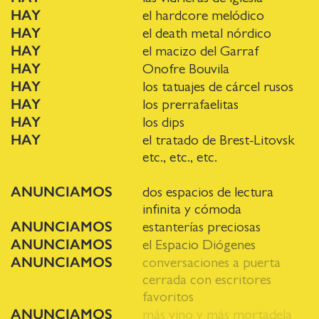
HAY
el hardcore melódico
HAY
el death metal nórdico
HAY
el macizo del Garraf
HAY
Onofre Bouvila
HAY
los tatuajes de cárcel rusos
HAY
los prerrafaelitas
HAY
los dips
HAY
el tratado de Brest-Litovsk
etc., etc., etc.
ANUNCIAMOS
dos espacios de lectura
infinita y cómoda
ANUNCIAMOS
estanterías preciosas
ANUNCIAMOS
el Espacio Diógenes
ANUNCIAMOS
conversaciones a puerta
cerrada con escritores
favoritos
ANUNCIAMOS
más vino y más mortadela