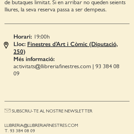
de butaques limitat. Si en arribar no queden seients
lliures, la seva reserva passa a ser dempeus.
Horari:
19:00
h
Lloc:
Finestres d'Art i Còmic (Diputació,
250)
Més informació:
activitats@llibreriafinestres.com
|
93 384 08
09
SUBSCRIU-TE AL NOSTRE NEWSLETTER
LLIBRERIA@LLIBRERIAFINESTRES.COM
T. 93 384 08 09