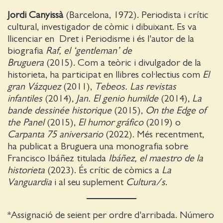
Jordi Canyissà
(Barcelona, 1972). Periodista i crític
cultural, investigador de còmic i dibuixant. Es va
llicenciar en Dret i Periodisme i és l'autor de la
biografia
Raf, el ‘gentleman’ de
Bruguera
(2015). Com a teòric i divulgador de la
historieta, ha participat en llibres col·lectius com
El
gran Vázquez
(2011),
Tebeos. Las revistas
infantiles
(2014),
Jan. El genio humilde
(2014),
La
bande dessinée historique
(2015),
On the Edge of
the Panel
(2015),
El humor gráfico
(2019) o
Carpanta 75 aniversario
(2022). Més recentment,
ha publicat a Bruguera una monografia sobre
Francisco Ibáñez titulada
Ibáñez, el maestro de la
historieta
(2023). És crític de còmics a
La
Vanguardia
i al seu suplement
Cultura/s
.
*Assignació de seient per ordre d'arribada. Número