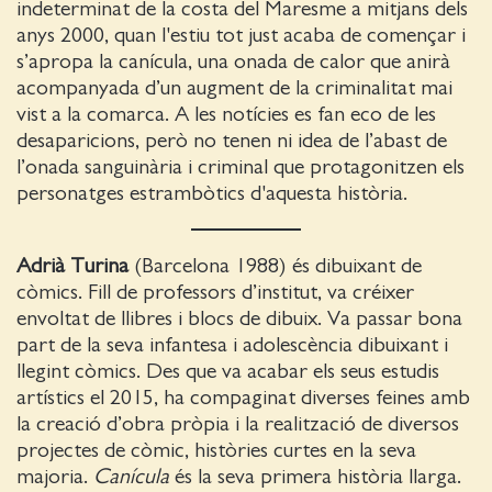
indeterminat de la costa del Maresme a mitjans dels
anys 2000, quan l'estiu tot just acaba de començar i
s’apropa la canícula, una onada de calor que anirà
acompanyada d’un augment de la criminalitat mai
vist a la comarca. A les notícies es fan eco de les
desaparicions, però no tenen ni idea de l’abast de
l’onada sanguinària i criminal que protagonitzen els
personatges estrambòtics d'aquesta història.
Adrià Turina
(Barcelona 1988) és dibuixant de
còmics. Fill de professors d’institut, va créixer
envoltat de llibres i blocs de dibuix. Va passar bona
part de la seva infantesa i adolescència dibuixant i
llegint còmics. Des que va acabar els seus estudis
artístics el 2015, ha compaginat diverses feines amb
la creació d’obra pròpia i la realització de diversos
projectes de còmic, històries curtes en la seva
majoria.
Canícula
és la seva primera història llarga.