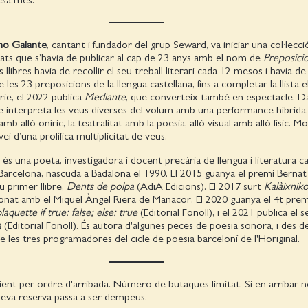
no Galante
, cantant i fundador del grup Seward, va iniciar una col·lecci
relats que s’havia de publicar al cap de 23 anys amb el nom de
Preposici
llibres havia de recollir el seu treball literari cada 12 mesos i havia de
 les 23 preposicions de la llengua castellana, fins a completar la llista e
rie, el 2022 publica
Mediante
, que converteix també en espectacle. 
te interpreta les veus diverses del volum amb una performance híbrida
mb allò oníric, la teatralitat amb la poesia, allò visual amb allò físic. M
vei d’una prolífica multiplicitat de veus.
és una poeta, investigadora i docent precària de llengua i literatura c
 Barcelona, nascuda a Badalona el 1990. El 2015 guanya el premi Bernat 
 primer llibre,
Dents de polpa
(AdiA Edicions). El 2017 surt
Kalàixnik
donat amb el Miquel Àngel Riera de Manacor. El 2020 guanya el 4t prem
plaquette if true: false; else: true
(Editorial Fonoll), i el 2021 publica el 
na
(Editorial Fonoll). És autora d'algunes peces de poesia sonora, i des d
e les tres programadores del cicle de poesia barceloní de l'Horiginal.
ient per ordre d'arribada. Número de butaques limitat. Si en arribar
a seva reserva passa a ser dempeus.