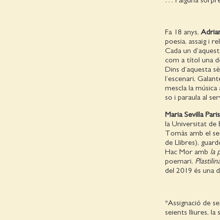
Fa 18 anys,
Adria
poesia, assaig i 
Cada un d’aquests 
com a títol una de
Dins d’aquesta sè
l’escenari, Galan
mescla la música a
so i paraula al ser
Maria Sevilla Paris
la Universitat de
Tomàs amb el seu
de Llibres), guar
Hac Mor amb
la 
poemari,
Plastili
del 2019 és una d
*Assignació de se
seients lliures, l