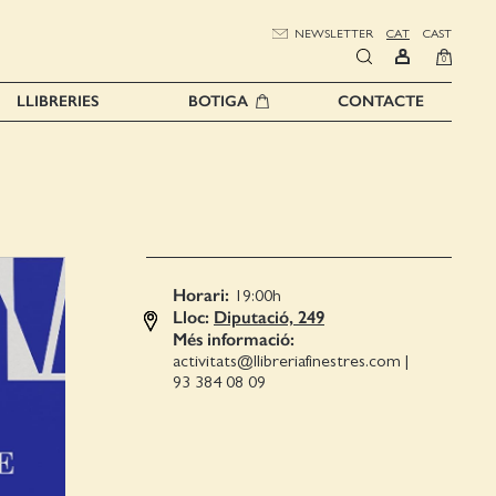
NEWSLETTER
CAT
CAST
0
LLIBRERIES
BOTIGA
CONTACTE
Horari:
19:00
h
Lloc:
Diputació, 249
Més informació:
activitats@llibreriafinestres.com
|
93 384 08 09