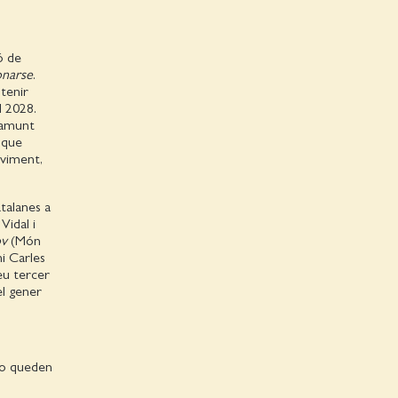
ó de
onarse
.
 tenir
l 2028.
Damunt
 que
oviment,
atalanes a
Vidal i
ov
(Món
i Carles
seu tercer
el gener
 no queden