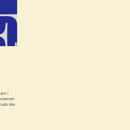
ant i
 poemari
uals des