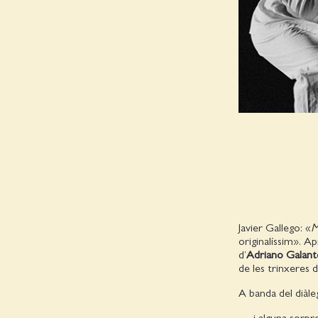
Javier Gallego: «
M
originalíssim». A
d’
Adriano Galant
de les trinxeres d
A banda del diàle
… i alguna sorpr