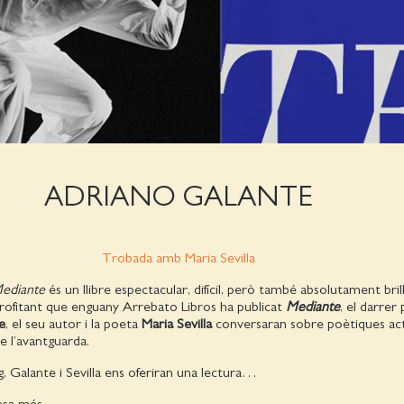
ADRIANO GALANTE
Trobada amb Maria Sevilla
ediante
és un llibre espectacular, difícil, però també absolutament brill
profitant que enguany Arrebato Libros ha publicat
Mediante
, el darrer
e
, el seu autor i la poeta
Maria Sevilla
conversaran sobre poètiques act
e l’avantguarda.
g, Galante i Sevilla ens oferiran una lectura…
esa més.