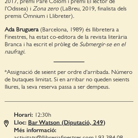
2017, premi Pare Colom i premi El lector de
l’Odissea) i
Zona zero
(LaBreu, 2019, finalista dels
premis Òmnium i Llibreter).
Ada Bruguera
(Barcelona, 1989) és llibretera a
Finestres, ha estat co-editora de la revista literària
Branca i ha escrit el pròleg de
Submergir-se en el
naufragi.
*Assignació de seient per ordre d'arribada. Número
de butaques limitat. Si en arribar no queden seients
lliures, la seva reserva passa a ser dempeus.
Horari:
12:30
h
Lloc:
Bar Watson (Diputació, 249)
Més informació:
activitats@llibreriafinestres.com
|
93 384 08