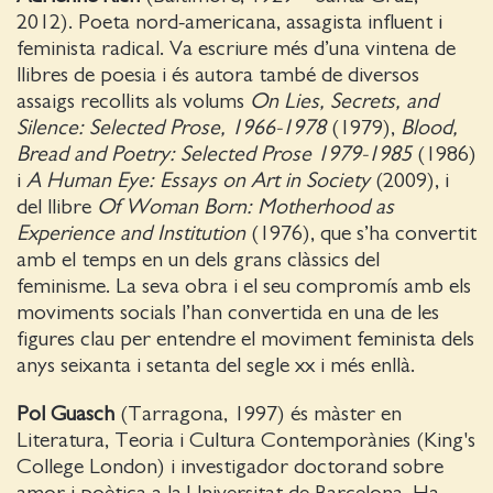
2012). Poeta nord-americana, assagista influent i
feminista radical. Va escriure més d’una vintena de
llibres de poesia i és autora també de diversos
assaigs recollits als volums
On Lies, Secrets, and
Silence: Selected Prose, 1966-1978
(1979),
Blood,
Bread and Poetry: Selected Prose 1979-1985
(1986)
i
A Human Eye: Essays on Art in Society
(2009), i
del llibre
Of Woman Born: Motherhood as
Experience and Institution
(1976), que s’ha convertit
amb el temps en un dels grans clàssics del
feminisme. La seva obra i el seu compromís amb els
moviments socials l’han convertida en una de les
figures clau per entendre el moviment feminista dels
anys seixanta i setanta del segle xx i més enllà.
Pol Guasch
(Tarragona, 1997) és màster en
Literatura, Teoria i Cultura Contemporànies (King's
College London) i investigador doctorand sobre
amor i poètica a la Universitat de Barcelona. Ha