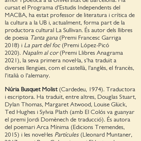
cursat el Programa d'Estudis Independents del
MACBA, ha estat professor de literatura i crítica de
la cultura a la UB i, actualment, forma part de la
productora cultural La Sullivan. És autor dels llibres
de poesia
Tanta gana
(Premi Francesc Garriga
2018) i
La part del foc
(Premi López-Picó
2020).
Napalm al cor
(Premi Llibres Anagrama
2021), la seva primera novel·la, s'ha traduït a
diverses llengües, com el castellà, l'anglès, el francès,
l'italià o l'alemany.
Núria Busquet Molist
(Cardedeu, 1974). Traductora
i escriptora. Ha traduït, entre altres, Douglas Stuart,
Dylan Thomas, Margaret Atwood, Louise Glück,
Ted Hughes i Sylvia Plath (amb El Colós va guanyar
el premi Jordi Domènech de traducció). És autora
del poemari Arca Mínima (Edicions Tremendes,
2015) i les novel·les
Partícules
(Lleonard Muntaner,