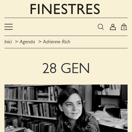
0
Inici
Agenda
Adrienne Rich
28 GEN