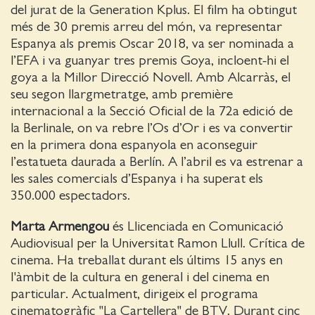
del jurat de la Generation Kplus. El film ha obtingut
més de 30 premis arreu del món, va representar
Espanya als premis Oscar 2018, va ser nominada a
l’EFA i va guanyar tres premis Goya, incloent-hi el
goya a la Millor Direcció Novell. Amb Alcarràs, el
seu segon llargmetratge, amb première
internacional a la Secció Oficial de la 72a edició de
la Berlinale, on va rebre l’Os d’Or i es va convertir
en la primera dona espanyola en aconseguir
l’estatueta daurada a Berlín. A l’abril es va estrenar a
les sales comercials d’Espanya i ha superat els
350.000 espectadors.
Marta Armengou
és Llicenciada en Comunicació
Audiovisual per la Universitat Ramon Llull. Crítica de
cinema. Ha treballat durant els últims 15 anys en
l'àmbit de la cultura en general i del cinema en
particular. Actualment, dirigeix el programa
cinematogràfic "La Cartellera" de BTV. Durant cinc