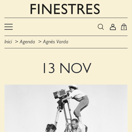
0
Inici
Agenda
Agnès Varda
13 NOV