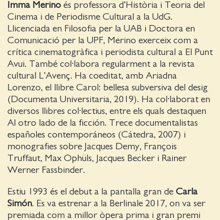
Imma Merino
és professora d’Història i Teoria del
Cinema i de Periodisme Cultural a la UdG.
Llicenciada en Filosofia per la UAB i Doctora en
Comunicació per la UPF, Merino exerceix com a
crítica cinematogràfica i periodista cultural a El Punt
Avui. També col·labora regularment a la revista
cultural L’Avenç. Ha coeditat, amb Ariadna
Lorenzo, el llibre Carol: bellesa subversiva del desig
(Documenta Universitaria, 2019). Ha col·laborat en
diversos llibres col·lectius, entre els quals destaquen
Al otro lado de la ficción. Trece documentalistas
españoles contemporáneos (Cátedra, 2007) i
monografies sobre Jacques Demy, François
Truffaut, Max Ophüls, Jacques Becker i Rainer
Werner Fassbinder.
Estiu 1993 és el debut a la pantalla gran de
Carla
Simón
. Es va estrenar a la Berlinale 2017, on va ser
premiada com a millor òpera prima i gran premi