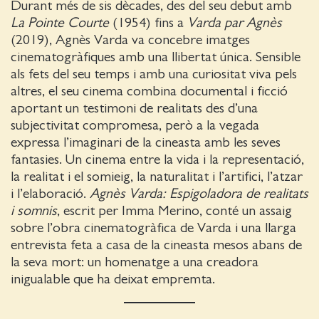
Durant més de sis dècades, des del seu debut amb
La Pointe Courte
(1954) fins a
Varda par Agnès
(2019), Agnès Varda va concebre imatges
cinematogràfiques amb una llibertat única. Sensible
als fets del seu temps i amb una curiositat viva pels
altres, el seu cinema combina documental i ficció
aportant un testimoni de realitats des d’una
subjectivitat compromesa, però a la vegada
expressa l’imaginari de la cineasta amb les seves
fantasies. Un cinema entre la vida i la representació,
la realitat i el somieig, la naturalitat i l’artifici, l’atzar
i l’elaboració.
Agnès Varda: Espigoladora de realitats
i somnis
, escrit per Imma Merino, conté un assaig
sobre l’obra cinematogràfica de Varda i una llarga
entrevista feta a casa de la cineasta mesos abans de
la seva mort: un homenatge a una creadora
inigualable que ha deixat empremta.