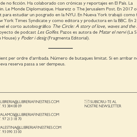
de no ficción. Ha colaborado con crónicas y reportajes en El País, La
bin, Le Monde Diplomatique, Haaretz o The Jerusalem Post. En 2017 
ht para estudiar un posgrado en la NYU. En Nueva York trabajó como f
w York Times Syndicate y como editora y productora en la BBC. En 
el el corto autobiográfico
The Circle: A story of love, waves and the
proyecto de podcast
Les Golfes
. Pazos es autora de
Matar el nervi
(La 
m House) y
Poder i desig
(Fragmenta Editorial).
ient per ordre d'arribada. Número de butaques limitat. Si en arribar
a seva reserva passa a ser dempeus.
LLIBRERIA@LLIBRERIAFINESTRES.COM
SUBSCRIU-TE AL
T. 93 384 08 09
NOSTRE NEWSLETTER
PALAMOS@LLIBRERIAFINESTRES.COM
T. 97 213 18 70
PALESTINA@LLIBRERIAFINESTRES.COM
T. 93 090 33 00