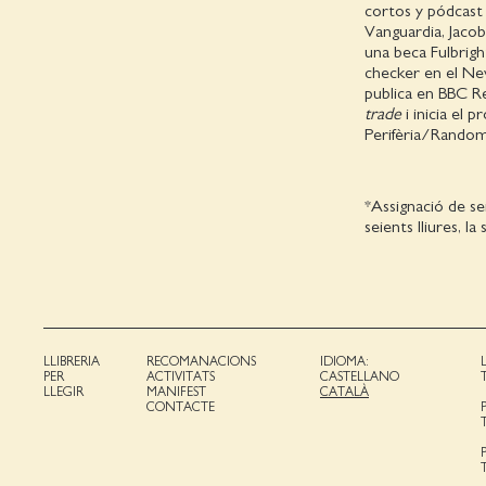
cortos y pódcast 
Vanguardia, Jaco
una beca Fulbrig
checker en el Ne
publica en BBC Re
trade
i inicia el 
Perifèria/Rando
*Assignació de se
seients lliures, l
LLIBRERIA
RECOMANACIONS
IDIOMA:
PER
ACTIVITATS
CASTELLANO
LLEGIR
MANIFEST
CATALÀ
CONTACTE