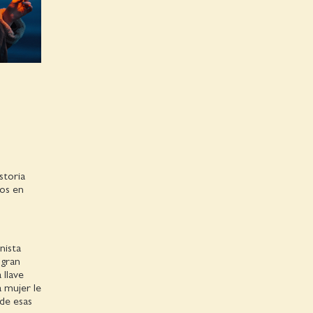
storia
nos en
nista
 gran
 llave
a mujer le
de esas