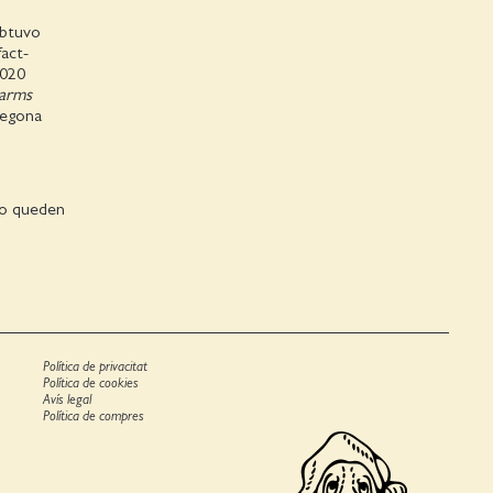
obtuvo
act-
2020
 arms
Segona
 no queden
Política de privacitat
Política de cookies
Avís legal
Política de compres