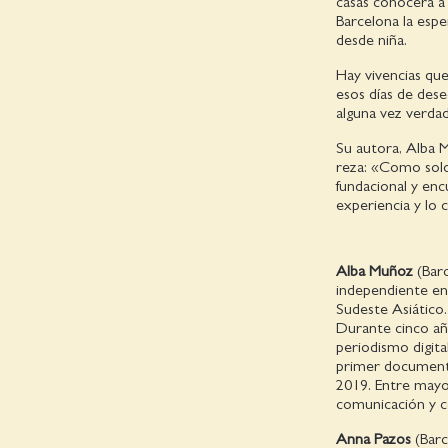
casas conocerá a 
Barcelona la esp
desde niña.
Hay vivencias que
esos días de dese
alguna vez verdad
Su autora, Alba 
reza: «Como solo
fundacional y enc
experiencia y lo 
Alba Muñoz
(Barc
independiente en 
Sudeste Asiático.
Durante cinco año
periodismo digita
primer document
2019. Entre mayo 
comunicación y c
Anna Pazos
(Barc