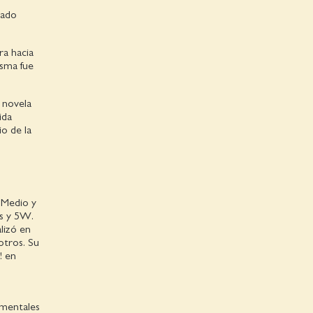
cado
a hacia
isma fue
 novela
ida
o de la
 Medio y
ís y 5W.
lizó en
otros. Su
! en
umentales