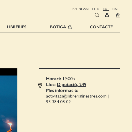
NEWSLETTER
CAT
CAST
0
LLIBRERIES
BOTIGA
CONTACTE
Horari:
19:00
h
Lloc:
Diputació, 249
Més informació:
activitats@llibreriafinestres.com
|
93 384 08 09