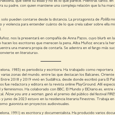
Nikolina, que tiene su edad y no es lo que parece. Mientras tanto, en
era su padre, con quien mantiene una compleja relación que la ha mar
 solo pueden contarse desde la distancia. La protagonista de
Polilla
mir
o y violencia para entender cuánto de lo que creía saber sobre ella m
.
Muñoz, nos la presentará en compañía de Anna Pazos, cuyo blurb en la
 hacen los escritores que merecen la pena, Alba Muñoz encara la her
uentra una manera propia de contarla. Se adentra en el fango más suci
convierte en literatura».
elona, 1985) es periodista y escritora. Ha trabajado como reportera
varias zonas del mundo, entre las que destacan los Balcanes, Oriente
 Entre 2018 y 2019 vivió en Sudáfrica, desde donde escribió para El Pa
s fue redactora y editora en la revista online PlayGround. Allí especia
l y feminismos. Ha colaborado con BBC, El Mundo y ElDiario.es, entre 
al,
Now you are a woman
, ganó el premio del público del festival FIRE!
y junio de 2023 estuvo en la residencia literaria Finestres. Trabaja en
omo guionista en proyectos audiovisuales.
elona, 1991) es escritora y documentalista. Ha producido varios doc